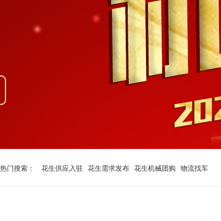
2
热门搜索：
花生供应入驻
花生需求发布
花生机械团购
物流找车