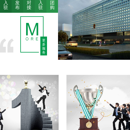
入
发
对
入
团
驻
布
接
驻
购
更
多
服
务